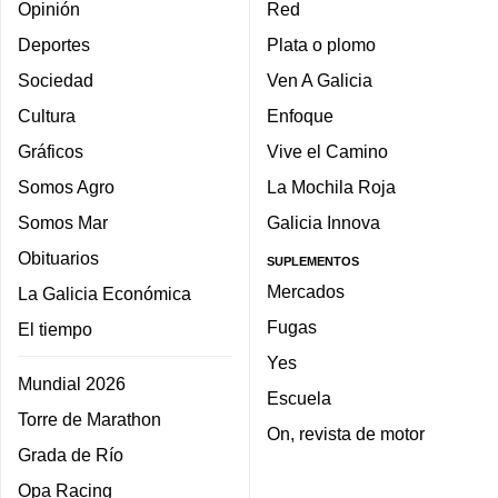
Opinión
Red
Deportes
Plata o plomo
Sociedad
Ven A Galicia
Cultura
Enfoque
Gráficos
Vive el Camino
Somos Agro
La Mochila Roja
Somos Mar
Galicia Innova
Obituarios
SUPLEMENTOS
Mercados
La Galicia Económica
Fugas
El tiempo
Yes
Mundial 2026
Escuela
Torre de Marathon
On, revista de motor
Grada de Río
Opa Racing