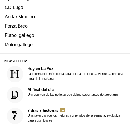
CD Lugo
Andar Miudiño
Forza Breo
Fútbol gallego
Motor gallego
NEWSLETTERS
Hoy en La Voz
La información más destacada del día, de lunes a viernes a primera
hora de la mañana
Al final del día
Un resumen de las noticias que debes saber antes de acostarte
7 días 7 historias
Una selección de los mejores contenidos de la semana, exclusiva
para suscriptores