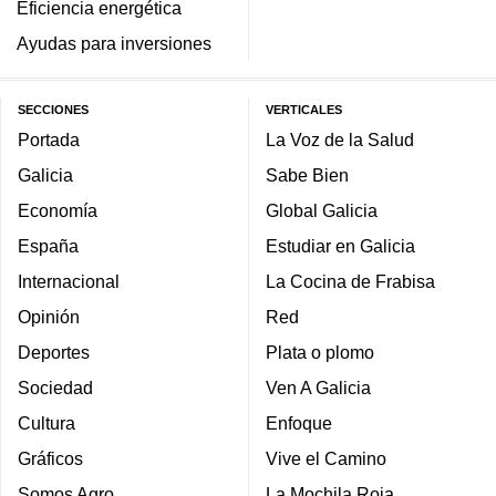
Eficiencia energética
Ayudas para inversiones
SECCIONES
VERTICALES
Portada
La Voz de la Salud
Galicia
Sabe Bien
Economía
Global Galicia
España
Estudiar en Galicia
Internacional
La Cocina de Frabisa
Opinión
Red
Deportes
Plata o plomo
Sociedad
Ven A Galicia
Cultura
Enfoque
Gráficos
Vive el Camino
Somos Agro
La Mochila Roja