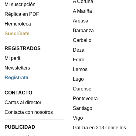
A Coruña
Mi suscripción
A Mariña
Réplica en PDF
Arousa
Hemeroteca
Barbanza
Suscríbete
Carballo
REGISTRADOS
Deza
Mi perfil
Ferrol
Newsletters
Lemos
Regístrate
Lugo
Ourense
CONTACTO
Pontevedra
Cartas al director
Santiago
Contacta con nosotros
Vigo
PUBLICIDAD
Galicia en 313 concellos