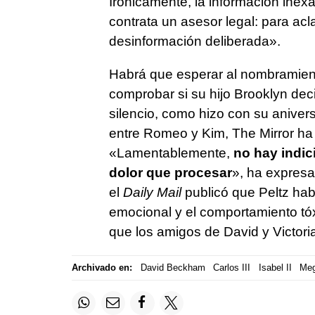
Irónicamente, la información ine
contrata un asesor legal: para acl
desinformación deliberada».
Habrá que esperar al nombramien
comprobar si su hijo Brooklyn deci
silencio, como hizo con su anivers
entre Romeo y Kim, The Mirror ha 
«Lamentablemente,
no hay indic
dolor que procesar
», ha expresa
el
Daily Mail
publicó que Peltz hab
emocional y el comportamiento tóx
que los amigos de David y Victoria 
Archivado en:
David Beckham
Carlos III
Isabel II
Meg