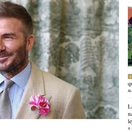
q
AL
L
n
l
X.