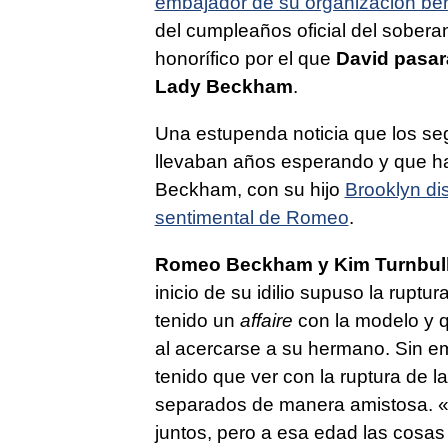
embajador de su organización be
del cumpleaños oficial del soberan
honorífico por el que
David pasará
Lady Beckham
.
Una estupenda noticia que los segu
llevaban años esperando y que h
Beckham, con su hijo
Brooklyn dis
sentimental de Romeo
.
Romeo Beckham y Kim Turnbul
inicio de su idilio supuso la rupt
tenido un
affaire
con la modelo y q
al acercarse a su hermano. Sin e
tenido que ver con la ruptura de 
separados de manera amistosa. «
juntos, pero a esa edad las cosa