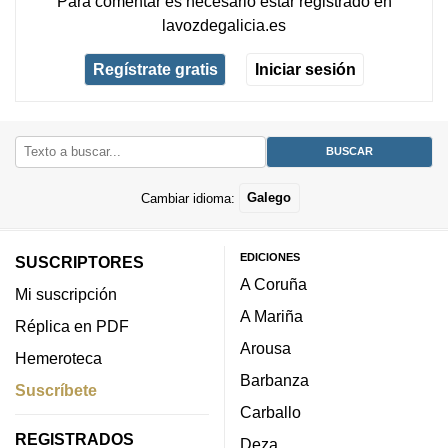
Para comentar es necesario
estar registrado
en
lavozdegalicia.es
Regístrate gratis
Iniciar sesión
Cambiar idioma:
Galego
EDICIONES
SUSCRIPTORES
A Coruña
Mi suscripción
A Mariña
Réplica en PDF
Arousa
Hemeroteca
Barbanza
Suscríbete
Carballo
REGISTRADOS
Deza