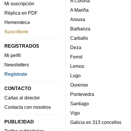
A Coruña
Mi suscripción
A Mariña
Réplica en PDF
Arousa
Hemeroteca
Barbanza
Suscríbete
Carballo
REGISTRADOS
Deza
Mi perfil
Ferrol
Newsletters
Lemos
Regístrate
Lugo
Ourense
CONTACTO
Pontevedra
Cartas al director
Santiago
Contacta con nosotros
Vigo
PUBLICIDAD
Galicia en 313 concellos
Tarifas publicitarias