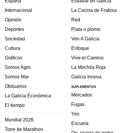
España
Estudiar en Galicia
Internacional
La Cocina de Frabisa
Opinión
Red
Deportes
Plata o plomo
Sociedad
Ven A Galicia
Cultura
Enfoque
Gráficos
Vive el Camino
Somos Agro
La Mochila Roja
Somos Mar
Galicia Innova
Obituarios
SUPLEMENTOS
Mercados
La Galicia Económica
Fugas
El tiempo
Yes
Mundial 2026
Escuela
Torre de Marathon
On, revista de motor