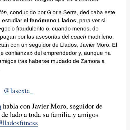
ión
, conducido por Gloria Serra, dedicaba este
 estudiar
el fenómeno Llados
, para ver si
egocio fraudulento o, cuando menos, de
 pagan por las asesorías del
coach
madrileño.
ctan con un seguidor de Llados, Javier Moro. El
 de confianza» del emprendedor y, aunque ha
y amigos tras haberse mudado de Zamora a
o».
@lasexta_
n
habla con Javier Moro, seguidor de
de lado a toda su familia y amigos
#lladosfitness