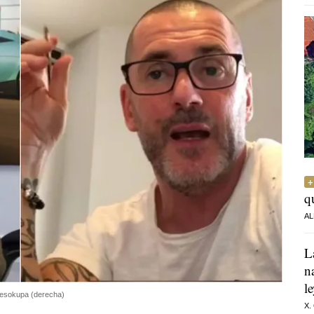
q
AL
L
n
l
 Desokupa (derecha)
X.