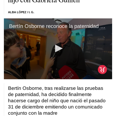
ALBA LÓPEZ / I. G.
Bertín Osborne reconoce la paternidad del hijo de Gabriela Guillén
0
seconds
Bertín Osborne, tras realizarse las pruebas
of
1
de paternidad, ha decidido finalmente
minute,
hacerse cargo del niño que nació el pasado
5
seconds
31 de diciembre emitiendo un comunicado
conjunto con la madre