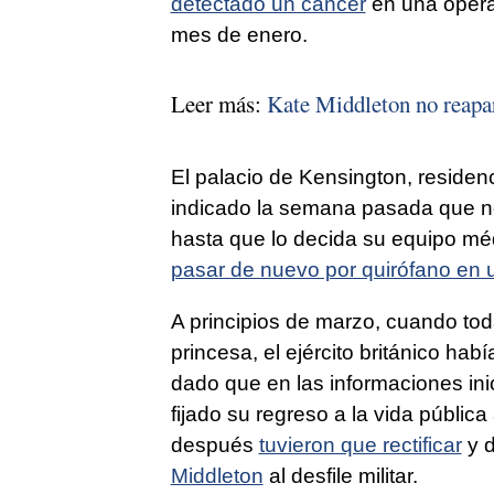
detectado un cáncer
en una opera
mes de enero.
Leer más:
Kate Middleton no reapar
El palacio de Kensington, residenc
indicado la semana pasada que no
hasta que lo decida su equipo mé
pasar de nuevo por quirófano en
A principios de marzo, cuando tod
princesa, el ejército británico hab
dado que en las informaciones in
fijado su regreso a la vida públi
después
tuvieron que rectificar
y d
Middleton
al desfile militar.