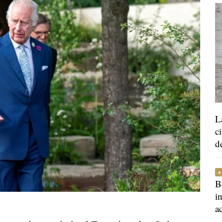
L
c
d
B
i
a