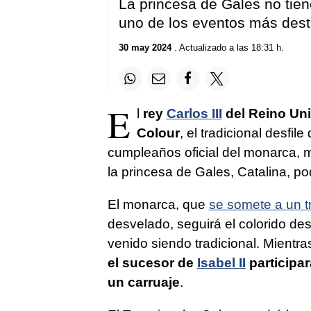
La princesa de Gales no tiene
uno de los eventos más desta
30 may 2024
. Actualizado a las 18:31 h.
E
l
rey
Carlos III
del Reino Un
Colour
, el tradicional desfil
cumpleaños oficial del monarca, m
la princesa de Gales, Catalina, po
El monarca, que
se somete a un t
desvelado, seguirá el colorido des
venido siendo tradicional. Mientr
el sucesor de
Isabel II
participar
un carruaje
.