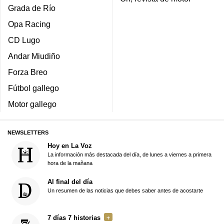
Grada de Río
Opa Racing
CD Lugo
Andar Miudiño
Forza Breo
Fútbol gallego
Motor gallego
NEWSLETTERS
Hoy en La Voz
La información más destacada del día, de lunes a viernes a primera
hora de la mañana
Al final del día
Un resumen de las noticias que debes saber antes de acostarte
7 días 7 historias