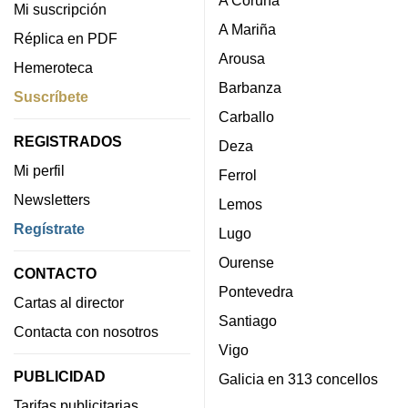
Mi suscripción
A Mariña
Réplica en PDF
Arousa
Hemeroteca
Barbanza
Suscríbete
Carballo
REGISTRADOS
Deza
Mi perfil
Ferrol
Newsletters
Lemos
Regístrate
Lugo
Ourense
CONTACTO
Pontevedra
Cartas al director
Santiago
Contacta con nosotros
Vigo
PUBLICIDAD
Galicia en 313 concellos
Tarifas publicitarias