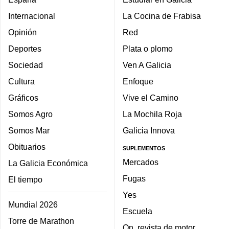
Internacional
La Cocina de Frabisa
Opinión
Red
Deportes
Plata o plomo
Sociedad
Ven A Galicia
Cultura
Enfoque
Gráficos
Vive el Camino
Somos Agro
La Mochila Roja
Somos Mar
Galicia Innova
Obituarios
SUPLEMENTOS
Mercados
La Galicia Económica
Fugas
El tiempo
Yes
Mundial 2026
Escuela
Torre de Marathon
On, revista de motor