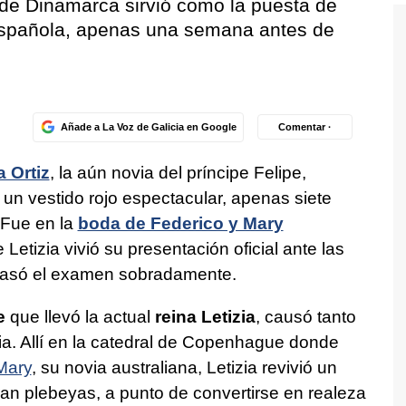
 de Dinamarca
sirvió como la puesta de
española, apenas una semana antes de
Añade a La Voz de Galicia en Google
Comentar ·
a Ortiz
, la aún novia del príncipe Felipe,
n vestido rojo espectacular, apenas siete
 Fue en la
boda de Federico y Mary
 Letizia vivió su presentación oficial ante las
pasó el examen sobradamente.
e
que llevó la actual
reina Letizia
, causó tanto
ia. Allí en la catedral de Copenhague donde
 Mary
, su novia australiana, Letizia revivió un
an plebeyas, a punto de convertirse en realeza