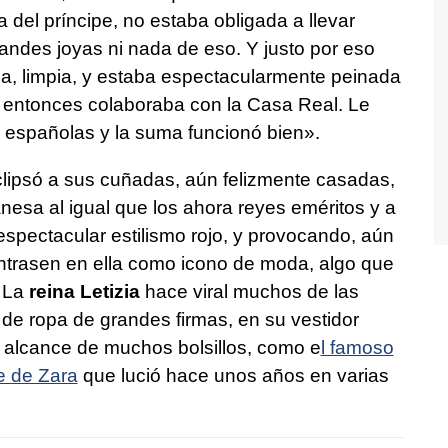
da del príncipe, no estaba obligada a llevar
andes joyas ni nada de eso. Y justo por eso
ima, limpia, y estaba espectacularmente peinada
l entonces colaboraba con la Casa Real. Le
 españolas y la suma funcionó bien».
lipsó a sus cuñadas, aún felizmente casadas,
esa al igual que los ahora reyes eméritos y a
espectacular estilismo rojo, y provocando, aún
ntrasen en ella como icono de moda, algo que
 La
reina Letizia
hace viral muchos de las
e ropa de grandes firmas, en su vestidor
l alcance de muchos bolsillos, como e
l famoso
e de Zara
que lució hace unos años en varias