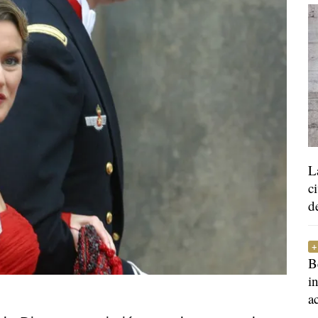
L
c
d
B
i
a