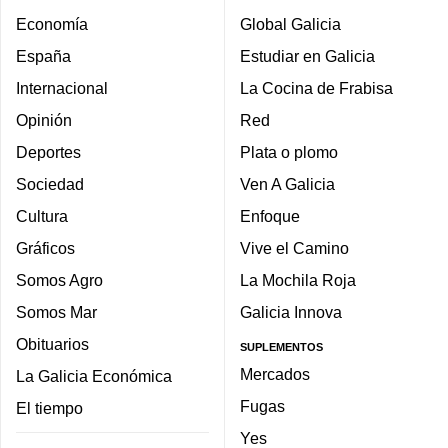
Economía
Global Galicia
España
Estudiar en Galicia
Internacional
La Cocina de Frabisa
Opinión
Red
Deportes
Plata o plomo
Sociedad
Ven A Galicia
Cultura
Enfoque
Gráficos
Vive el Camino
Somos Agro
La Mochila Roja
Somos Mar
Galicia Innova
Obituarios
SUPLEMENTOS
Mercados
La Galicia Económica
Fugas
El tiempo
Yes