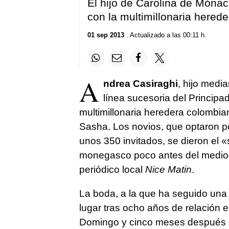
El hijo de Carolina de Móna
con la multimillonaria hered
01 sep 2013
. Actualizado a las 00:11 h.
A
ndrea Casiraghi
, hijo medi
línea sucesoria del Principa
multimillonaria heredera colombi
Sasha. Los novios, que optaron po
unos 350 invitados, se dieron el «
monegasco poco antes del mediodía
periódico local
Nice Matin
.
La boda, a la que ha seguido una f
lugar tras ocho años de relación 
Domingo y cinco meses después d