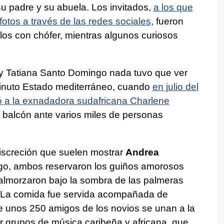
 su padre y su abuela. Los invitados,
a los que
otos a través de las redes sociales
, fueron
ulos con chófer, mientras algunos curiosos
y Tatiana Santo Domingo nada tuvo que ver
iminuto Estado mediterráneo, cuando
en julio del
só a la exnadadora sudafricana Charlene
l balcón ante varios miles de personas
discreción que suelen mostrar
Andrea
go, ambos reservaron los guiños amorosos
 almorzaron bajo la sombra de las palmeras
o. La comida fue servida acompañada de
 unos 250 amigos de los novios se unan a la
r grupos de música caribeña y africana, que