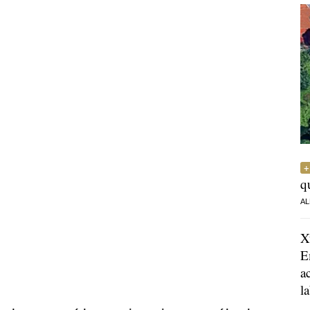
q
AL
X
E
a
l