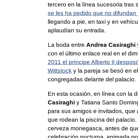
tercero en la línea sucesoria tras
se les ha pedido que no difundan f
llegando a pie, en taxi y en vehíc
aplaudían su entrada.
La boda entre
Andrea Casiraghi
con el último enlace real en el d
2011 el príncipe Alberto II despo
Wittstock
y la pareja se besó en e
congregadas delante del palacio.
En esta ocasión, en línea con la 
Casiraghi
y Tatiana Santo Domin
para sus amigos e invitados, que
que rodean la piscina del palaci
cerveza monegasca, antes de que
celebración nocturna, animada po