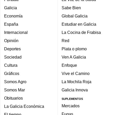
Galicia
Sabe Bien
Economía
Global Galicia
España
Estudiar en Galicia
Internacional
La Cocina de Frabisa
Opinión
Red
Deportes
Plata o plomo
Sociedad
Ven A Galicia
Cultura
Enfoque
Gráficos
Vive el Camino
Somos Agro
La Mochila Roja
Somos Mar
Galicia Innova
Obituarios
SUPLEMENTOS
Mercados
La Galicia Económica
Fugas
El tiempo