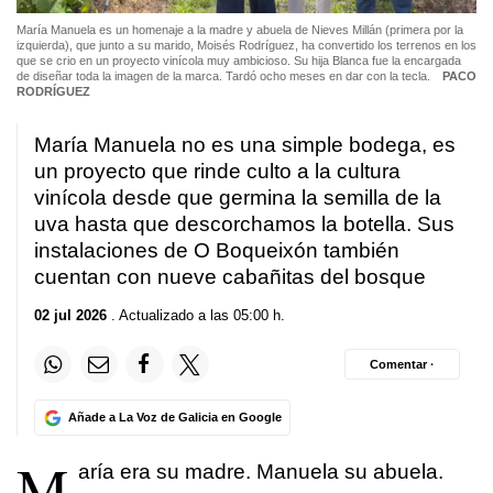
María Manuela es un homenaje a la madre y abuela de Nieves Millán (primera por la
izquierda), que junto a su marido, Moisés Rodríguez, ha convertido los terrenos en los
que se crio en un proyecto vinícola muy ambicioso. Su hija Blanca fue la encargada
de diseñar toda la imagen de la marca. Tardó ocho meses en dar con la tecla.
PACO
RODRÍGUEZ
María Manuela no es una simple bodega, es
un proyecto que rinde culto a la cultura
vinícola desde que germina la semilla de la
uva hasta que descorchamos la botella. Sus
instalaciones de O Boqueixón también
cuentan con nueve cabañitas del bosque
02 jul 2026
. Actualizado a las 05:00 h.
Comentar ·
Añade a La Voz de Galicia en Google
M
aría era su madre. Manuela su abuela.