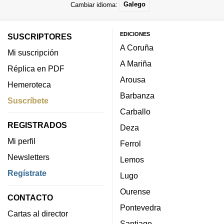
Cambiar idioma:
Galego
EDICIONES
SUSCRIPTORES
A Coruña
Mi suscripción
A Mariña
Réplica en PDF
Arousa
Hemeroteca
Barbanza
Suscríbete
Carballo
REGISTRADOS
Deza
Mi perfil
Ferrol
Newsletters
Lemos
Regístrate
Lugo
Ourense
CONTACTO
Pontevedra
Cartas al director
Santiago