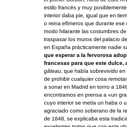
estilo francés y muy posiblement
interior daba pie, igual que en ti
o reina efímeros que durante ese
modo hilarante las costumbres de 
traspasar los muros del palacio de
en España prácticamente nadie sa
que esperar a la fervorosa ado
francesas para que este dulce, a
gâteau
, que había sobrevivido en 
de prohibir cualquier cosa remota
a sonar en Madrid en torno a 1848
encontramos en prensa a «un gran
cuyo interior se metía un haba o 
agraciado como soberano de la re
de 1848, se explicaba esta tradic
excelentes tortas que con este ob