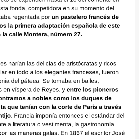
 Esta fonda, competidora en su momento del
staba regentada por
un pastelero francés de
mos la primera adaptación española de este
 la calle Montera, número 27.
s harían las delicias de aristócratas y ricos
ar en todo a los elegantes franceses, fueron
onia del
gâteau.
Se tomaba en bailes,
s en víspera de Reyes, y
entre los pioneros
contramos a nobles como los duques de
ta que tenían con la corte de París a través
tijo
. Francia imponía entonces el estándar del
te a literatura o vestimenta, la gastronomía
or las maneras galas. En 1867 el escritor José