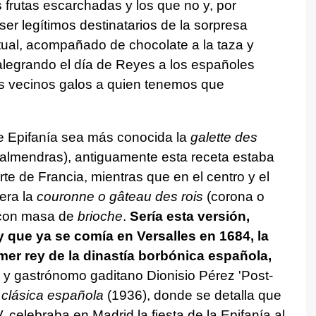
 frutas escarchadas y los que no y, por
er legítimos destinatarios de la sorpresa
itual, acompañado de chocolate a la taza y
 alegrando el día de Reyes a los españoles
s vecinos galos a quien tenemos que
e Epifanía sea más conocida la
galette des
 almendras), antiguamente esta receta estaba
rte de Francia, mientras que en el centro y el
era la
couronne o gâteau des rois
(corona o
 con masa de
brioche
.
Sería esta versión,
y que ya se comía en Versalles en 1684, la
mer rey de la dinastía borbónica española,
ta y gastrónomo gaditano Dionisio Pérez 'Post-
 clásica española
(1936), donde se detalla que
, celebraba en Madrid la fiesta de la Epifanía al