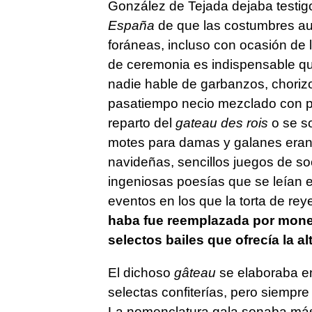
González de Tejada dejaba testig
España
de que las costumbres aut
foráneas, incluso con ocasión de
de ceremonia es indispensable q
nadie hable de garbanzos, chorizos
pasatiempo necio mezclado con pr
reparto del
gateau des rois
o se so
motes para damas y galanes eran 
navideñas, sencillos juegos de s
ingeniosas poesías que se leían en
eventos en los que la torta de reye
haba fue reemplazada por moned
selectos bailes que ofrecía la a
El dichoso
gâteau
se elaboraba en
selectas confiterías, pero siempre
La nomenclatura gala sonaba más 