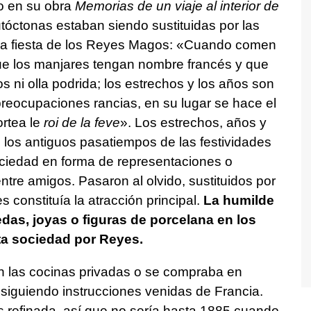
o en su obra
Memorias de un viaje al interior de
óctonas estaban siendo sustituidas por las
 la fiesta de los Reyes Magos: «Cuando comen
ue los manjares tengan nombre francés y que
 ni olla podrida; los estrechos y los años son
eocupaciones rancias, en su lugar se hace el
rtea le
roi de la feve
». Los estrechos, años y
los antiguos pasatiempos de las festividades
ociedad en forma de representaciones o
tre amigos. Pasaron al olvido, sustituidos por
s constituía la atracción principal.
La humilde
as, joyas o figuras de porcelana en los
lta sociedad por Reyes.
 las cocinas privadas o se compraba en
 siguiendo instrucciones venidas de Francia.
refinada, así que no sería hasta 1885 cuando