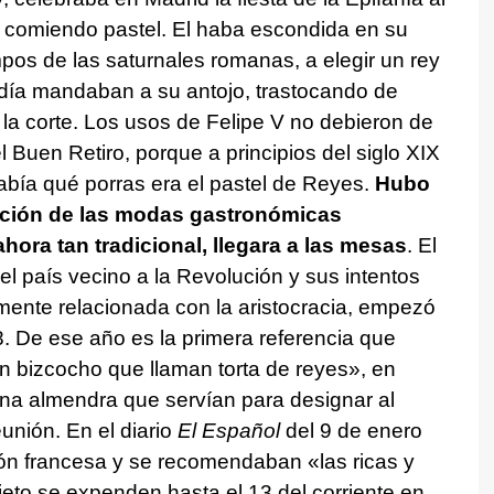
e comiendo pastel. El haba escondida en su
empos de las saturnales romanas, a elegir un rey
 día mandaban a su antojo, trastocando de
la corte. Los usos de Felipe V no debieron de
l Buen Retiro, porque a principios del siglo XIX
bía qué porras era el pastel de Reyes.
Hubo
pción de las modas gastronómicas
hora tan tradicional, llegara a las mesas
. El
el país vecino a la Revolución y sus intentos
mente relacionada con la aristocracia, empezó
. De ese año es la primera referencia que
 bizcocho que llaman torta de reyes», en
una almendra que servían para designar al
unión. En el diario
El Español
del 9 de enero
ión francesa y se recomendaban «las ricas y
jeto se expenden hasta el 13 del corriente en