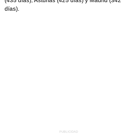
(435 días), Asturias (425 días) y Madrid (342
días).