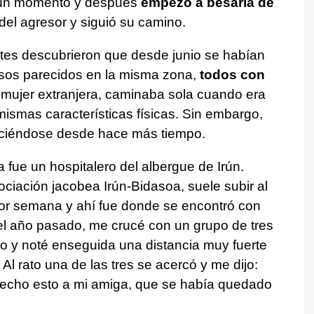
a un momento y después
empezó a besarla de
 del agresor y siguió su camino.
ntes descubrieron que desde junio se habían
asos parecidos en la misma zona,
todos con
a mujer extranjera, caminaba sola cuando era
ismas características físicas. Sin embargo,
uciéndose desde hace más tiempo.
 fue un hospitalero del albergue de Irún.
iación jacobea Irún-Bidasoa, suele subir al
por semana y ahí fue donde se encontró con
 el año pasado, me crucé con un grupo de tres
ero y noté enseguida una distancia muy fuerte
Al rato una de las tres se acercó y me dijo:
 hecho esto a mi amiga, que se había quedado