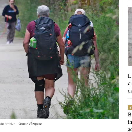
L
c
d
B
i
 de archivo
Oscar Vázquez
a