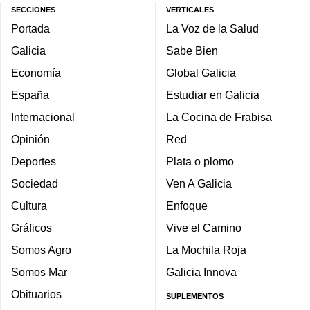
SECCIONES
VERTICALES
Portada
La Voz de la Salud
Galicia
Sabe Bien
Economía
Global Galicia
España
Estudiar en Galicia
Internacional
La Cocina de Frabisa
Opinión
Red
Deportes
Plata o plomo
Sociedad
Ven A Galicia
Cultura
Enfoque
Gráficos
Vive el Camino
Somos Agro
La Mochila Roja
Somos Mar
Galicia Innova
Obituarios
SUPLEMENTOS