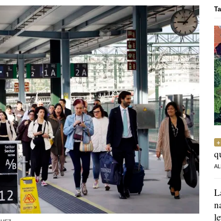
Ta
q
AL
L
n
l