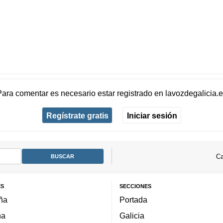
Para comentar es necesario
estar registrado
en
lavozdegalicia.
Regístrate gratis
Iniciar sesión
Ca
ES
SECCIONES
ña
Portada
ña
Galicia