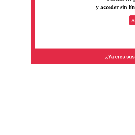
y acceder sin lím
S
¿Ya eres sus