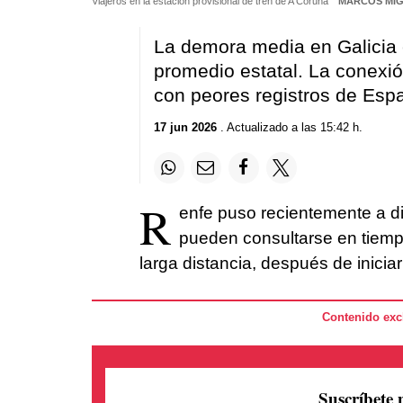
Viajeros en la estación provisional de tren de A Coruña
MARCOS MÍ
La demora media en Galicia e
promedio estatal. La conexió
con peores registros de Esp
17 jun 2026
. Actualizado a las 15:42 h.
R
enfe puso recientemente a di
pueden consultarse en tiempo
larga distancia, después de inicia
Contenido excl
Suscríbete 