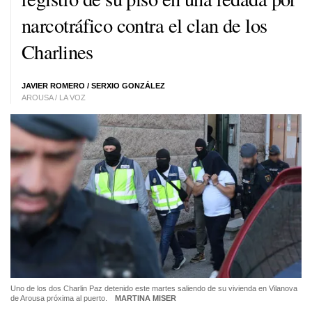
narcotráfico contra el clan de los
Charlines
JAVIER ROMERO
/
SERXIO GONZÁLEZ
AROUSA / LA VOZ
Uno de los dos Charlin Paz detenido este martes saliendo de su vivienda en Vilanova
de Arousa próxima al puerto.
MARTINA MISER