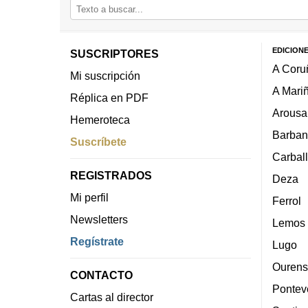
EDICION
SUSCRIPTORES
A Coru
Mi suscripción
A Mari
Réplica en PDF
Arousa
Hemeroteca
Barban
Suscríbete
Carbal
REGISTRADOS
Deza
Mi perfil
Ferrol
Newsletters
Lemos
Regístrate
Lugo
Ourens
CONTACTO
Pontev
Cartas al director