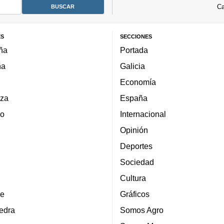
Ca
ES
SECCIONES
ña
Portada
ña
Galicia
Economía
za
España
lo
Internacional
Opinión
Deportes
Sociedad
Cultura
e
Gráficos
edra
Somos Agro