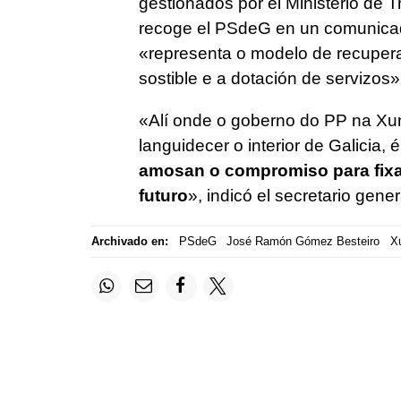
gestionados por el Ministerio de 
recoge el PSdeG en un comunicado.
«
representa o modelo de recupera
sostible e a dotación de servizos
»
«
Alí onde o goberno do PP na Xun
languidecer o interior de Galicia,
amosan o compromiso para fixar
futuro
», indicó el secretario gene
Archivado en:
PSdeG
José Ramón Gómez Besteiro
Xu