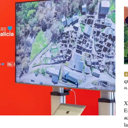
q
AL
X
E
a
l