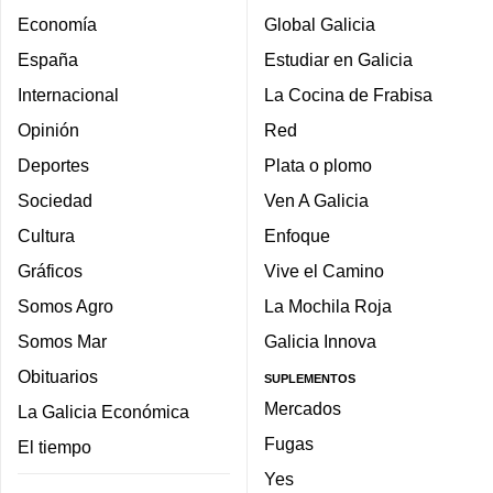
Economía
Global Galicia
España
Estudiar en Galicia
Internacional
La Cocina de Frabisa
Opinión
Red
Deportes
Plata o plomo
Sociedad
Ven A Galicia
Cultura
Enfoque
Gráficos
Vive el Camino
Somos Agro
La Mochila Roja
Somos Mar
Galicia Innova
Obituarios
SUPLEMENTOS
Mercados
La Galicia Económica
Fugas
El tiempo
Yes