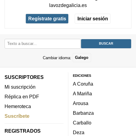
lavozdegalicia.es
Regístrate gratis
Iniciar sesión
Cambiar idioma:
Galego
EDICIONES
SUSCRIPTORES
A Coruña
Mi suscripción
A Mariña
Réplica en PDF
Arousa
Hemeroteca
Barbanza
Suscríbete
Carballo
REGISTRADOS
Deza