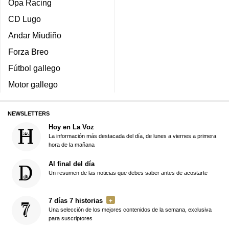
Opa Racing
CD Lugo
Andar Miudiño
Forza Breo
Fútbol gallego
Motor gallego
NEWSLETTERS
Hoy en La Voz
La información más destacada del día, de lunes a viernes a primera
hora de la mañana
Al final del día
Un resumen de las noticias que debes saber antes de acostarte
7 días 7 historias
Una selección de los mejores contenidos de la semana, exclusiva
para suscriptores