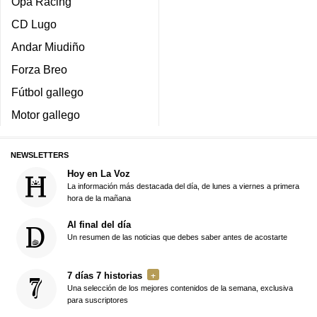
Opa Racing
CD Lugo
Andar Miudiño
Forza Breo
Fútbol gallego
Motor gallego
NEWSLETTERS
Hoy en La Voz
La información más destacada del día, de lunes a viernes a primera
hora de la mañana
Al final del día
Un resumen de las noticias que debes saber antes de acostarte
7 días 7 historias
Una selección de los mejores contenidos de la semana, exclusiva
para suscriptores