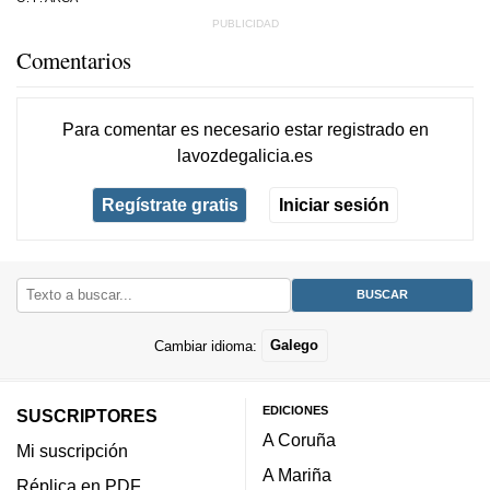
Comentarios
Para comentar es necesario
estar registrado
en
lavozdegalicia.es
Regístrate gratis
Iniciar sesión
Cambiar idioma:
Galego
EDICIONES
SUSCRIPTORES
A Coruña
Mi suscripción
A Mariña
Réplica en PDF