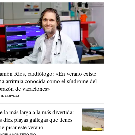
amón Ríos, cardiólogo: «En verano existe
na arritmia conocida como el síndrome del
orazón de vacaciones»
URA MIYARA
e la más larga a la más divertida:
as diez playas gallegas que tienes
ue pisar este verano
NDELA MONTERO RÍO