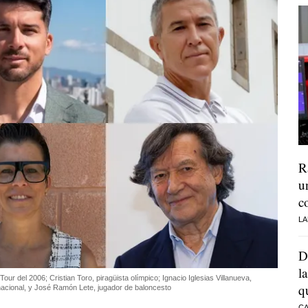
R
u
c
LA
D
l
ur del 2006; Cristian Toro, piragüista olímpico; Ignacio Iglesias Villanueva,
q
ernacional, y José Ramón Lete, jugador de baloncesto
CA