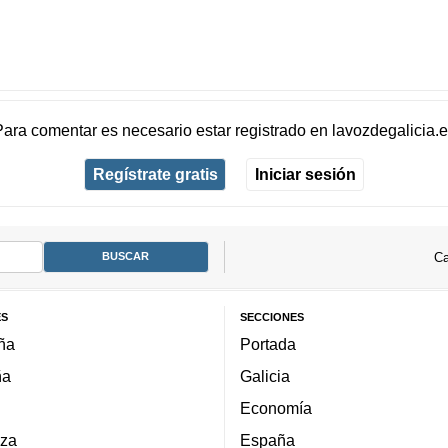
Para comentar es necesario
estar registrado
en
lavozdegalicia.
Regístrate gratis
Iniciar sesión
Ca
ES
SECCIONES
ña
Portada
ña
Galicia
Economía
za
España