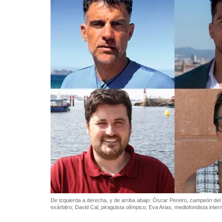
De izquierda a derecha, y de arriba abajo: Óscar Pereiro, campeón del To
exárbitro; David Cal, piragüista olímpico; Eva Arias, mediofondista int