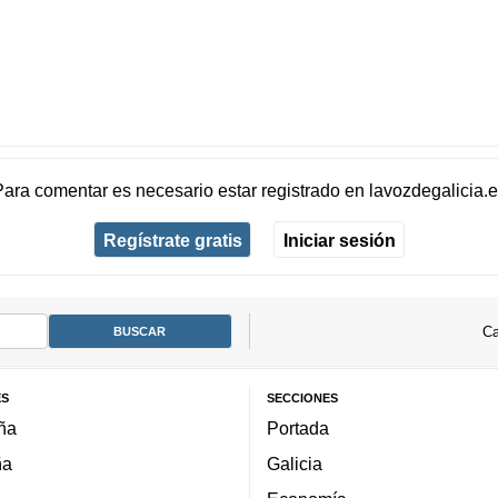
Para comentar es necesario
estar registrado
en
lavozdegalicia.
Regístrate gratis
Iniciar sesión
Ca
ES
SECCIONES
ña
Portada
ña
Galicia