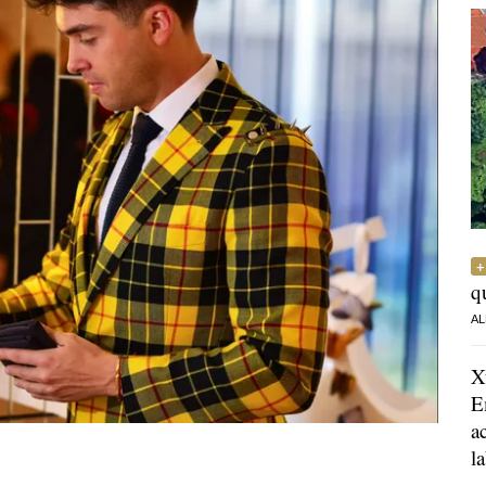
q
AL
X
E
a
l