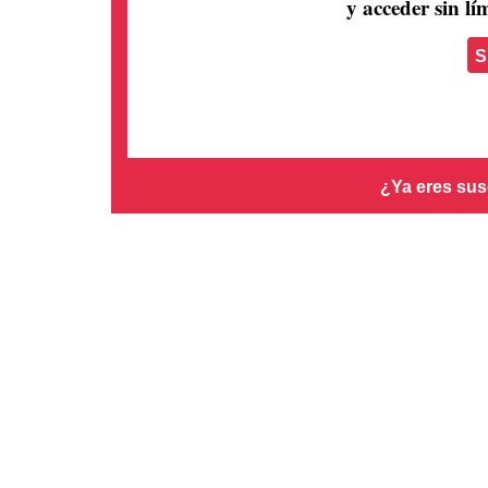
y acceder sin lím
S
¿Ya eres sus