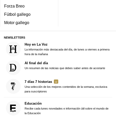
Forza Breo
Fútbol gallego
Motor gallego
NEWSLETTERS
Hoy en La Voz
La información más destacada del día, de lunes a viernes a primera
hora de la mañana
Al final del día
Un resumen de las noticias que debes saber antes de acostarte
7 días 7 historias
Una selección de los mejores contenidos de la semana, exclusiva
para suscriptores
Educación
Recibe cada lunes novedades e información útil sobre el mundo de
la Educación