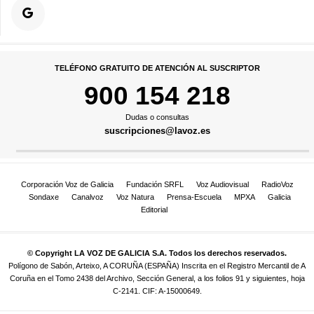
TELÉFONO GRATUITO DE ATENCIÓN AL SUSCRIPTOR
900 154 218
Dudas o consultas
suscripciones@lavoz.es
Corporación Voz de Galicia
Fundación SRFL
Voz Audiovisual
RadioVoz
Sondaxe
Canalvoz
Voz Natura
Prensa-Escuela
MPXA
Galicia
Editorial
© Copyright LA VOZ DE GALICIA S.A. Todos los derechos reservados.
Polígono de Sabón, Arteixo, A CORUÑA (ESPAÑA) Inscrita en el Registro Mercantil de A
Coruña en el Tomo 2438 del Archivo, Sección General, a los folios 91 y siguientes, hoja
C-2141. CIF: A-15000649.