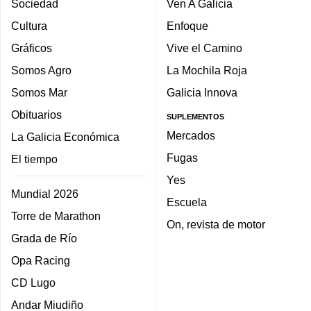
Sociedad
Ven A Galicia
Cultura
Enfoque
Gráficos
Vive el Camino
Somos Agro
La Mochila Roja
Somos Mar
Galicia Innova
Obituarios
SUPLEMENTOS
Mercados
La Galicia Económica
Fugas
El tiempo
Yes
Mundial 2026
Escuela
Torre de Marathon
On, revista de motor
Grada de Río
Opa Racing
CD Lugo
Andar Miudiño