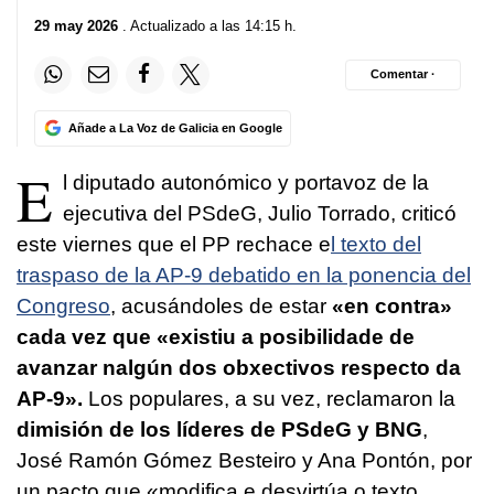
29 may 2026
. Actualizado a las 14:15 h.
Comentar ·
Añade a La Voz de Galicia en Google
E
l diputado autonómico y portavoz de la
ejecutiva del PSdeG, Julio Torrado, criticó
este viernes que el PP rechace e
l texto del
traspaso de la AP-9 debatido en la ponencia del
Congreso
, acusándoles de estar
«en contra»
cada vez que «
existiu a posibilidade de
avanzar nalgún dos obxectivos respecto da
AP-9
».
Los populares, a su vez, reclamaron la
dimisión de los líderes de PSdeG y BNG
,
José Ramón Gómez Besteiro y Ana Pontón, por
un pacto que «
modifica e desvirtúa o texto