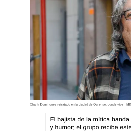
Charly Domínguez retratado en la ciudad de Ourense, donde vive
MI
El bajista de la mítica band
y humor; el grupo recibe est