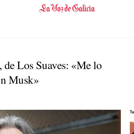
 de Los Suaves: «Me lo
lon Musk»
Ta