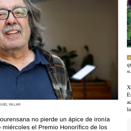
q
AL
X
E
a
GUEL VILLAR
l
a ourensana no pierde un ápice de ironía
e miércoles el Premio Honorífico de los