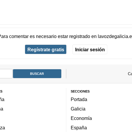
Para comentar es necesario
estar registrado
en
lavozdegalicia.
Regístrate gratis
Iniciar sesión
Ca
ES
SECCIONES
ña
Portada
ña
Galicia
Economía
za
España