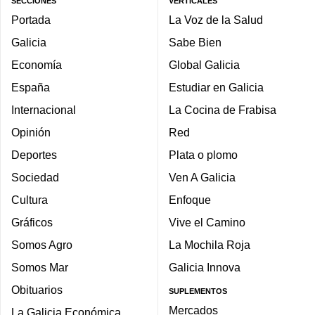
SECCIONES
VERTICALES
Portada
La Voz de la Salud
Galicia
Sabe Bien
Economía
Global Galicia
España
Estudiar en Galicia
Internacional
La Cocina de Frabisa
Opinión
Red
Deportes
Plata o plomo
Sociedad
Ven A Galicia
Cultura
Enfoque
Gráficos
Vive el Camino
Somos Agro
La Mochila Roja
Somos Mar
Galicia Innova
Obituarios
SUPLEMENTOS
Mercados
La Galicia Económica