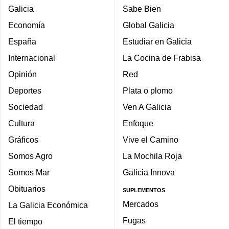
Galicia
Sabe Bien
Economía
Global Galicia
España
Estudiar en Galicia
Internacional
La Cocina de Frabisa
Opinión
Red
Deportes
Plata o plomo
Sociedad
Ven A Galicia
Cultura
Enfoque
Gráficos
Vive el Camino
Somos Agro
La Mochila Roja
Somos Mar
Galicia Innova
Obituarios
SUPLEMENTOS
Mercados
La Galicia Económica
Fugas
El tiempo