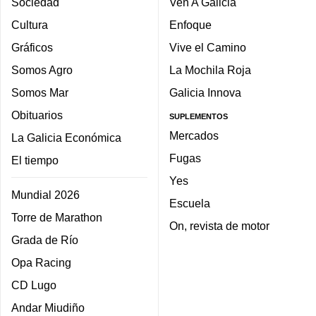
Sociedad
Ven A Galicia
Cultura
Enfoque
Gráficos
Vive el Camino
Somos Agro
La Mochila Roja
Somos Mar
Galicia Innova
Obituarios
SUPLEMENTOS
Mercados
La Galicia Económica
Fugas
El tiempo
Yes
Mundial 2026
Escuela
Torre de Marathon
On, revista de motor
Grada de Río
Opa Racing
CD Lugo
Andar Miudiño