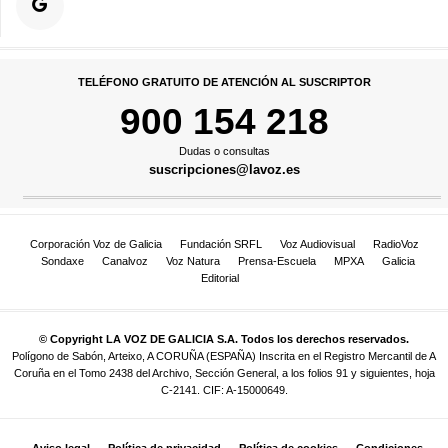
TELÉFONO GRATUITO DE ATENCIÓN AL SUSCRIPTOR
900 154 218
Dudas o consultas
suscripciones@lavoz.es
Corporación Voz de Galicia
Fundación SRFL
Voz Audiovisual
RadioVoz
Sondaxe
Canalvoz
Voz Natura
Prensa-Escuela
MPXA
Galicia
Editorial
© Copyright LA VOZ DE GALICIA S.A. Todos los derechos reservados.
Polígono de Sabón, Arteixo, A CORUÑA (ESPAÑA) Inscrita en el Registro Mercantil de A
Coruña en el Tomo 2438 del Archivo, Sección General, a los folios 91 y siguientes, hoja
C-2141. CIF: A-15000649.
Aviso legal
Política de privacidad
Política de cookies
Condiciones