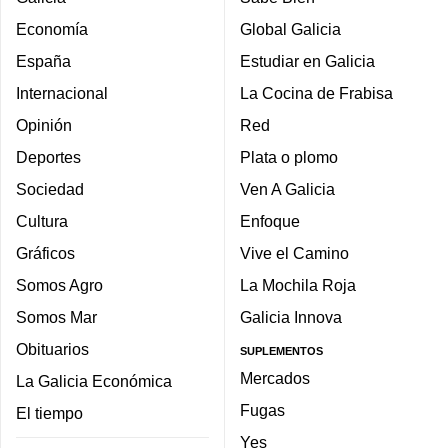
Economía
Global Galicia
España
Estudiar en Galicia
Internacional
La Cocina de Frabisa
Opinión
Red
Deportes
Plata o plomo
Sociedad
Ven A Galicia
Cultura
Enfoque
Gráficos
Vive el Camino
Somos Agro
La Mochila Roja
Somos Mar
Galicia Innova
Obituarios
SUPLEMENTOS
Mercados
La Galicia Económica
Fugas
El tiempo
Yes