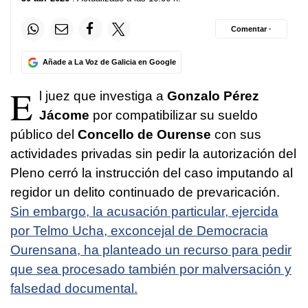
Comentar ·
Añade a La Voz de Galicia en Google
E
l juez que investiga a
Gonzalo Pérez
Jácome
por compatibilizar su sueldo
público del
Concello de Ourense
con sus
actividades privadas sin pedir la autorización del
Pleno cerró la instrucción del caso imputando al
regidor un delito continuado de prevaricación.
Sin embargo, la acusación particular, ejercida
por Telmo Ucha, exconcejal de Democracia
Ourensana, ha planteado un recurso para pedir
que sea procesado también por malversación y
falsedad documental.