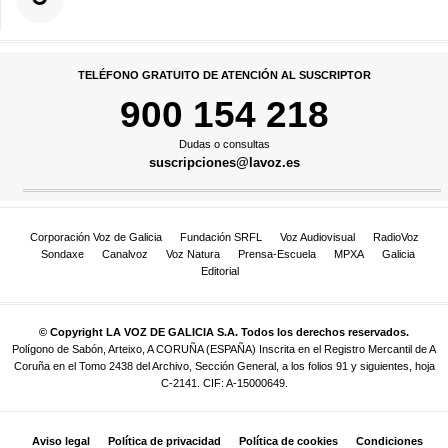
TELÉFONO GRATUITO DE ATENCIÓN AL SUSCRIPTOR
900 154 218
Dudas o consultas
suscripciones@lavoz.es
Corporación Voz de Galicia
Fundación SRFL
Voz Audiovisual
RadioVoz
Sondaxe
Canalvoz
Voz Natura
Prensa-Escuela
MPXA
Galicia
Editorial
© Copyright LA VOZ DE GALICIA S.A. Todos los derechos reservados.
Polígono de Sabón, Arteixo, A CORUÑA (ESPAÑA) Inscrita en el Registro Mercantil de A
Coruña en el Tomo 2438 del Archivo, Sección General, a los folios 91 y siguientes, hoja
C-2141. CIF: A-15000649.
Aviso legal
Política de privacidad
Política de cookies
Condiciones