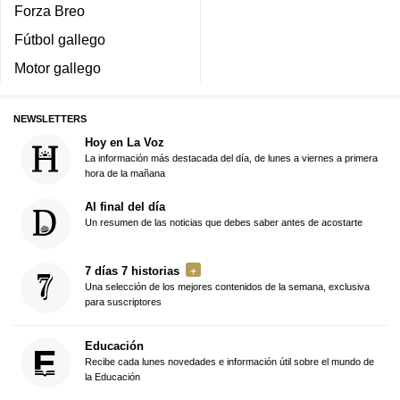
Forza Breo
Fútbol gallego
Motor gallego
NEWSLETTERS
Hoy en La Voz
La información más destacada del día, de lunes a viernes a primera
hora de la mañana
Al final del día
Un resumen de las noticias que debes saber antes de acostarte
7 días 7 historias
Una selección de los mejores contenidos de la semana, exclusiva
para suscriptores
Educación
Recibe cada lunes novedades e información útil sobre el mundo de
la Educación