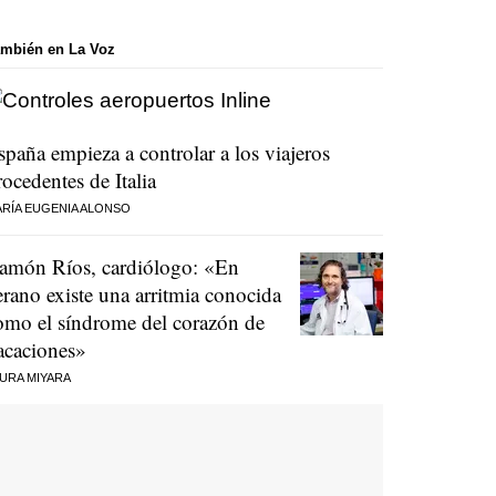
mbién en La Voz
spaña empieza a controlar a los viajeros
rocedentes de Italia
RÍA EUGENIA ALONSO
amón Ríos, cardiólogo: «En
erano existe una arritmia conocida
omo el síndrome del corazón de
acaciones»
URA MIYARA