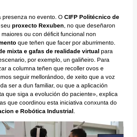
ta presenza no evento. O
CIFP Politécnico de
o seu
proxecto Rexuben
, no que deseñaron
maiores ou con déficit funcional non
mento
que teñen que facer por aburrimento.
e mixta e gafas de realidade virtual
para
escenario, por exemplo, un galiñeiro. Para
zar a columna teñen que recoller ovos e
remos seguir mellorándoo, de xeito que a voz
da ser a dun familiar, ou que a aplicación
ta que siga a evolución do paciente», explica
s que coordinou esta iniciativa conxunta do
cion e Robótica Industrial
.