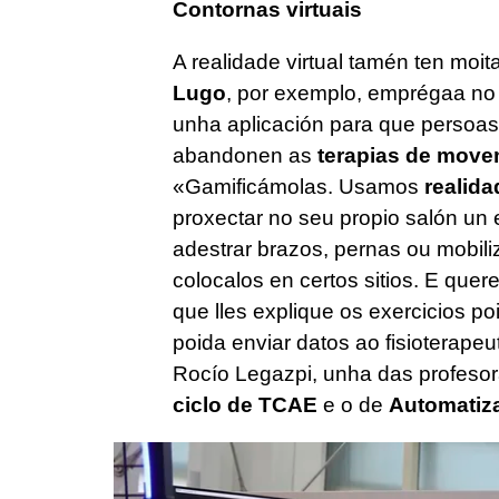
Contornas virtuais
A realidade virtual tamén ten moi
Lugo
, por exemplo, emprégaa n
unha aplicación para que persoas 
abandonen as
terapias de move
«Gamificámolas. Usamos
realidad
proxectar no seu propio salón un 
adestrar brazos, pernas ou mobili
colocalos en certos sitios. E que
que lles explique os exercicios poi
poida enviar datos ao fisioterapeu
Rocío Legazpi, unha das profesora
ciclo de TCAE
e o de
Automatiza