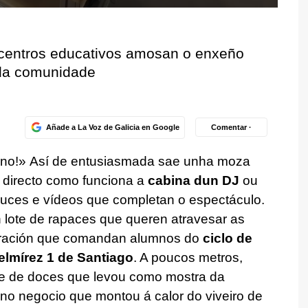
8 centros educativos amosan o enxeño
 da comunidade
Añade a La Voz de Galicia en Google
Comentar ·
eno!»
Así de entusiasmada sae unha moza
 directo como funciona a
cabina dun DJ
ou
uces e vídeos que completan o espectáculo.
lote de rapaces que queren atravesar as
stración que comandan alumnos do
ciclo de
elmírez 1 de Santiago
. A poucos metros,
ie de doces que levou como mostra da
i no negocio que montou á calor do viveiro de