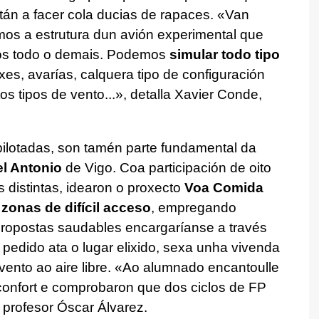
tán a facer cola ducias de rapaces. «Van
mos a estrutura dun avión experimental que
os todo o demais. Podemos
simular todo tipo
xes, avarías, calquera tipo de configuración
os tipos de vento...», detalla Xavier Conde,
ilotadas, son tamén parte fundamental da
l Antonio
de Vigo. Coa participación de oito
s distintas, idearon o proxecto
Voa Comida
a
zonas de difícil acceso
, empregando
propostas saudables encargaríanse a través
 pedido ata o lugar elixido, sexa unha vivenda
evento ao aire libre. «Ao alumnado encantoulle
 confort e comprobaron que dos ciclos de FP
 profesor Óscar Álvarez.