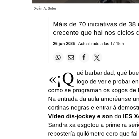
0
Xoán A. Soler
seconds
of
1
Máis de 70 iniciativas de 3
minute,
42
crecente que hai nos ciclos
seconds
Volume
90%
26 jun 2026
. Actualizado a las 17:15 h.
«¡Q
ué barbaridad, qué bu
logo de ver e probar en
como se programan os xogos de l
Na entrada da aula amoréanse un 
cortinas negras e entrar á demo
Vídeo dis-jockey e son
do
IES X
Sandra xa esgotou a primeira ser
repostería quilómetro cero que fa