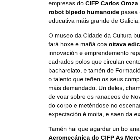
empresas do
CIFP Carlos Oroza
robot bípedo humanoide
pasea e
educativa máis grande de Galicia
O museo da Cidade da Cultura bul
fará hoxe e mañá coa
oitava edi
innovación e emprendemento repá
cadrados polos que circulan cent
bacharelato, e tamén de Formació
o talento que teñen os seus comp
máis demandado. Un deles, cha
de voar sobre os rañaceos de No
do corpo e meténdose no escenari
expectación é moita, e saen da e
Tamén hai que agardar un bo anac
Aeromecánica do CIFP As Merc