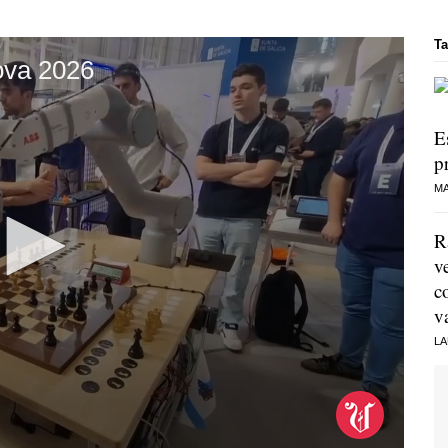
Ta
nova 2026
E
p
MA
R
v
c
v
LA