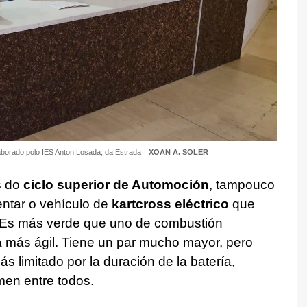
elaborado polo IES Anton Losada, da Estrada
XOAN A. SOLER
s do
ciclo superior de Automoción
, tampouco
ntar o vehículo de
kartcross eléctrico
que
Es más verde que uno de combustión
 más ágil. Tiene un par mucho mayor, pero
 limitado por la duración de la batería,
men entre todos.