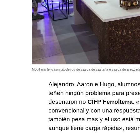
Mobiliario feito con taboleiros de casca de castaña e casca de arroz 
Alejandro, Aaron e Hugo, alumno
teñen ningún problema para prese
deseñaron no
CIFP Ferrolterra
.
«
convencional y con una respuesta
también pesa mas y el uso está más
aunque tiene carga rápida», resu