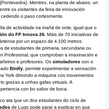
(Pontevedra). Mentres, na planta de abaixo, un
ntre os visitantes da feira de innovación
, cedendo o paso cortesmente.
ía de actividade na mañá de onte, igual que o
ción do FP Innova 26
. Máis de 70 iniciativas de
rtense por un espazo de 4.100 metros
os de estudantes de primaria, secundaria ou
n Profesional, que comproban a imaxinación e
añeiros e profesores. Os
simuladores
son o
mado
Birdly
, permite experimentar a sensación
va York dirixindo a máquina cos movementos
o grazas a unhas gafas virtuais. A
xperiencia con bo sabor de boca.
o ata que un dos estudantes do ciclo de
edes
de Lugo pode parar a explicar en que