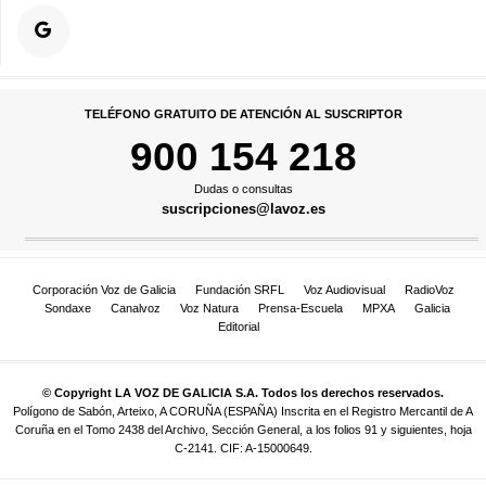
TELÉFONO GRATUITO DE ATENCIÓN AL SUSCRIPTOR
900 154 218
Dudas o consultas
suscripciones@lavoz.es
Corporación Voz de Galicia
Fundación SRFL
Voz Audiovisual
RadioVoz
Sondaxe
Canalvoz
Voz Natura
Prensa-Escuela
MPXA
Galicia
Editorial
© Copyright LA VOZ DE GALICIA S.A. Todos los derechos reservados.
Polígono de Sabón, Arteixo, A CORUÑA (ESPAÑA) Inscrita en el Registro Mercantil de A
Coruña en el Tomo 2438 del Archivo, Sección General, a los folios 91 y siguientes, hoja
C-2141. CIF: A-15000649.