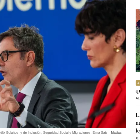
q
AL
L
n
l
Félix Bolaños, y de Inclusión, Seguridad Social y Migraciones, Elma Saiz
Matias
X.