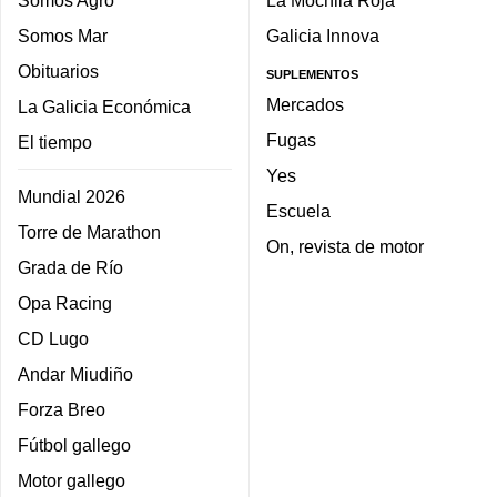
Somos Agro
La Mochila Roja
Somos Mar
Galicia Innova
Obituarios
SUPLEMENTOS
Mercados
La Galicia Económica
Fugas
El tiempo
Yes
Mundial 2026
Escuela
Torre de Marathon
On, revista de motor
Grada de Río
Opa Racing
CD Lugo
Andar Miudiño
Forza Breo
Fútbol gallego
Motor gallego