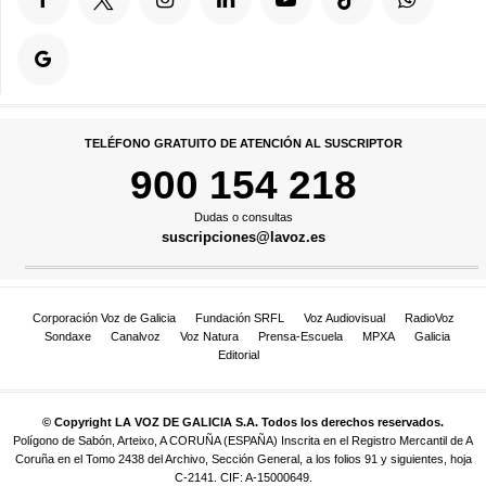
TELÉFONO GRATUITO DE ATENCIÓN AL SUSCRIPTOR
900 154 218
Dudas o consultas
suscripciones@lavoz.es
Corporación Voz de Galicia
Fundación SRFL
Voz Audiovisual
RadioVoz
Sondaxe
Canalvoz
Voz Natura
Prensa-Escuela
MPXA
Galicia
Editorial
© Copyright LA VOZ DE GALICIA S.A. Todos los derechos reservados.
Polígono de Sabón, Arteixo, A CORUÑA (ESPAÑA) Inscrita en el Registro Mercantil de A
Coruña en el Tomo 2438 del Archivo, Sección General, a los folios 91 y siguientes, hoja
C-2141. CIF: A-15000649.