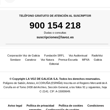
TELÉFONO GRATUITO DE ATENCIÓN AL SUSCRIPTOR
900 154 218
Dudas o consultas
suscripciones@lavoz.es
Corporación Voz de Galicia
Fundación SRFL
Voz Audiovisual
RadioVoz
Sondaxe
Canalvoz
Voz Natura
Prensa-Escuela
MPXA
Galicia
Editorial
© Copyright LA VOZ DE GALICIA S.A. Todos los derechos reservados.
Polígono de Sabón, Arteixo, A CORUÑA (ESPAÑA) Inscrita en el Registro Mercantil de A
Coruña en el Tomo 2438 del Archivo, Sección General, a los folios 91 y siguientes, hoja
C-2141. CIF: A-15000649.
Aviso legal
Política de privacidad
Política de cookies
Condiciones
generales
Configuración de cookies