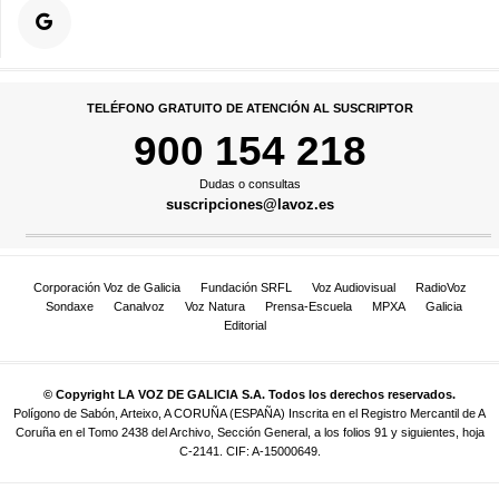
TELÉFONO GRATUITO DE ATENCIÓN AL SUSCRIPTOR
900 154 218
Dudas o consultas
suscripciones@lavoz.es
Corporación Voz de Galicia
Fundación SRFL
Voz Audiovisual
RadioVoz
Sondaxe
Canalvoz
Voz Natura
Prensa-Escuela
MPXA
Galicia
Editorial
© Copyright LA VOZ DE GALICIA S.A. Todos los derechos reservados.
Polígono de Sabón, Arteixo, A CORUÑA (ESPAÑA) Inscrita en el Registro Mercantil de A
Coruña en el Tomo 2438 del Archivo, Sección General, a los folios 91 y siguientes, hoja
C-2141. CIF: A-15000649.