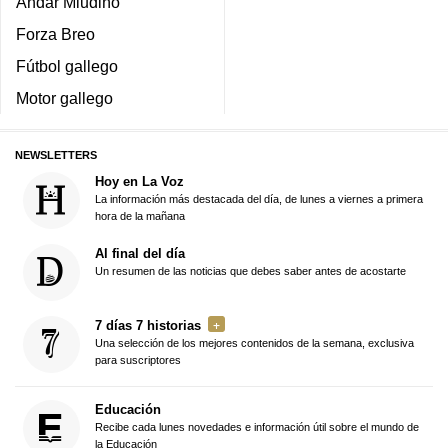
Andar Miudiño
Forza Breo
Fútbol gallego
Motor gallego
NEWSLETTERS
Hoy en La Voz
La información más destacada del día, de lunes a viernes a primera
hora de la mañana
Al final del día
Un resumen de las noticias que debes saber antes de acostarte
7 días 7 historias
Una selección de los mejores contenidos de la semana, exclusiva
para suscriptores
Educación
Recibe cada lunes novedades e información útil sobre el mundo de
la Educación