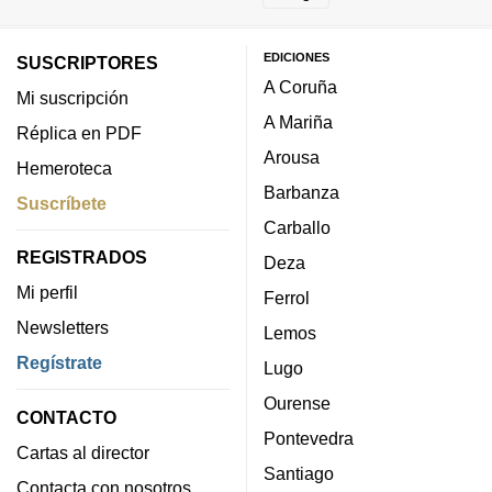
EDICIONES
SUSCRIPTORES
A Coruña
Mi suscripción
A Mariña
Réplica en PDF
Arousa
Hemeroteca
Barbanza
Suscríbete
Carballo
REGISTRADOS
Deza
Mi perfil
Ferrol
Newsletters
Lemos
Regístrate
Lugo
Ourense
CONTACTO
Pontevedra
Cartas al director
Santiago
Contacta con nosotros