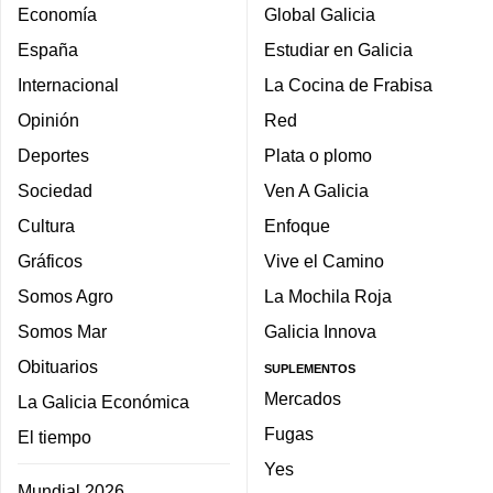
Economía
Global Galicia
España
Estudiar en Galicia
Internacional
La Cocina de Frabisa
Opinión
Red
Deportes
Plata o plomo
Sociedad
Ven A Galicia
Cultura
Enfoque
Gráficos
Vive el Camino
Somos Agro
La Mochila Roja
Somos Mar
Galicia Innova
Obituarios
SUPLEMENTOS
Mercados
La Galicia Económica
Fugas
El tiempo
Yes
Mundial 2026