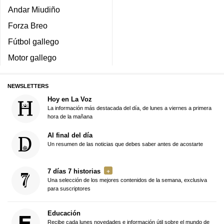
Andar Miudiño
Forza Breo
Fútbol gallego
Motor gallego
NEWSLETTERS
Hoy en La Voz
La información más destacada del día, de lunes a viernes a primera
hora de la mañana
Al final del día
Un resumen de las noticias que debes saber antes de acostarte
7 días 7 historias
Una selección de los mejores contenidos de la semana, exclusiva
para suscriptores
Educación
Recibe cada lunes novedades e información útil sobre el mundo de