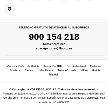
TELÉFONO GRATUITO DE ATENCIÓN AL SUSCRIPTOR
900 154 218
Dudas o consultas
suscripciones@lavoz.es
Corporación Voz de Galicia
Fundación SRFL
Voz Audiovisual
RadioVoz
Sondaxe
Canalvoz
Voz Natura
Prensa-Escuela
MPXA
Galicia
Editorial
© Copyright LA VOZ DE GALICIA S.A. Todos los derechos reservados.
Polígono de Sabón, Arteixo, A CORUÑA (ESPAÑA) Inscrita en el Registro Mercantil de A
Coruña en el Tomo 2438 del Archivo, Sección General, a los folios 91 y siguientes, hoja
C-2141. CIF: A-15000649.