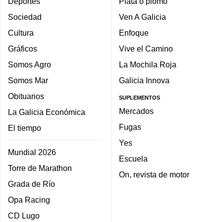
Deportes
Plata o plomo
Sociedad
Ven A Galicia
Cultura
Enfoque
Gráficos
Vive el Camino
Somos Agro
La Mochila Roja
Somos Mar
Galicia Innova
Obituarios
SUPLEMENTOS
Mercados
La Galicia Económica
Fugas
El tiempo
Yes
Mundial 2026
Escuela
Torre de Marathon
On, revista de motor
Grada de Río
Opa Racing
CD Lugo