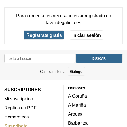
Para comentar es necesario
estar registrado
en
lavozdegalicia.es
Regístrate gratis
Iniciar sesión
Cambiar idioma:
Galego
EDICIONES
SUSCRIPTORES
A Coruña
Mi suscripción
A Mariña
Réplica en PDF
Arousa
Hemeroteca
Barbanza
Suscríbete