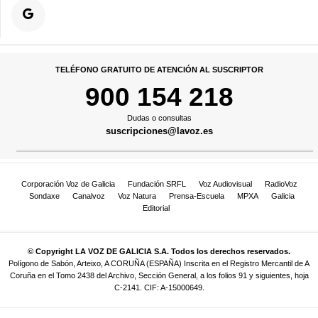
TELÉFONO GRATUITO DE ATENCIÓN AL SUSCRIPTOR
900 154 218
Dudas o consultas
suscripciones@lavoz.es
Corporación Voz de Galicia
Fundación SRFL
Voz Audiovisual
RadioVoz
Sondaxe
Canalvoz
Voz Natura
Prensa-Escuela
MPXA
Galicia
Editorial
© Copyright LA VOZ DE GALICIA S.A. Todos los derechos reservados.
Polígono de Sabón, Arteixo, A CORUÑA (ESPAÑA) Inscrita en el Registro Mercantil de A
Coruña en el Tomo 2438 del Archivo, Sección General, a los folios 91 y siguientes, hoja
C-2141. CIF: A-15000649.