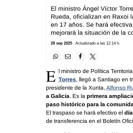
of
1
El ministro Ángel Víctor Torr
minute,
41
Rueda, oficializan en Raxoi 
seconds
Volume
en 17 años. Se hará efectiva
90%
mejorará la situación de la c
28 sep 2025
. Actualizado a las 12:14 h.
E
l ministro de Política Territor
Torres
, llegó a Santiago en 
presidente de la Xunta,
Alfonso R
a Galicia
. Es la
primera ampliaci
paso histórico para la comunid
El traspaso se hará efectivo el
día
de transferencia en el Boletín Ofic