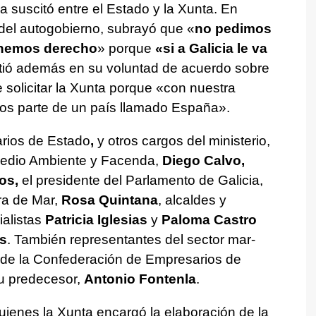
a suscitó entre el Estado y la Xunta. En
 del autogobierno, subrayó que «
no pedimos
tenemos derecho
» porque
«si a Galicia le va
istió además en su voluntad de acuerdo sobre
solicitar la Xunta porque «con nuestra
mos parte de un país llamado España».
arios de Estado
,
y otros cargos del ministerio,
 Medio Ambiente y Facenda,
Diego Calvo,
os,
el presidente del Parlamento de Galicia,
ra de Mar,
Rosa Quintana
, alcaldes y
ialistas
Patricia Iglesias
y
Paloma Castro
s
. También representantes del sector mar-
te de la Confederación de Empresarios de
su predecesor,
Antonio Fontenla
.
uienes la Xunta encargó la elaboración de la