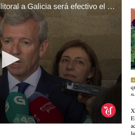
El traspaso de la gestión del litoral a Galicia será efectivo el 1 de julio
q
AL
X
E
a
l