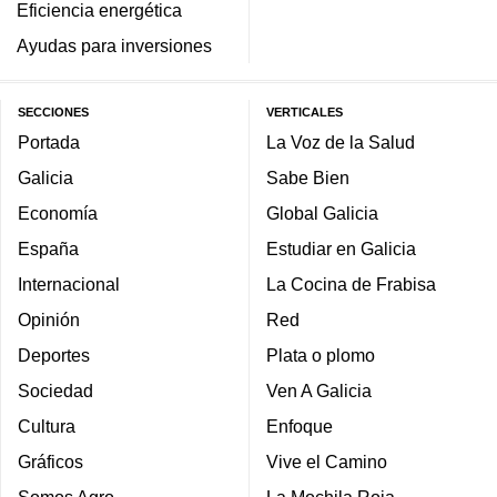
Eficiencia energética
Ayudas para inversiones
SECCIONES
VERTICALES
Portada
La Voz de la Salud
Galicia
Sabe Bien
Economía
Global Galicia
España
Estudiar en Galicia
Internacional
La Cocina de Frabisa
Opinión
Red
Deportes
Plata o plomo
Sociedad
Ven A Galicia
Cultura
Enfoque
Gráficos
Vive el Camino
Somos Agro
La Mochila Roja