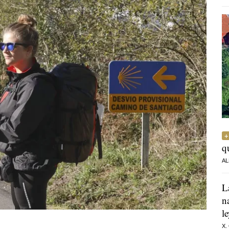
q
AL
L
n
l
X.