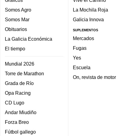
Gráficos
Vive el Camino
Somos Agro
La Mochila Roja
Somos Mar
Galicia Innova
Obituarios
SUPLEMENTOS
Mercados
La Galicia Económica
Fugas
El tiempo
Yes
Mundial 2026
Escuela
Torre de Marathon
On, revista de motor
Grada de Río
Opa Racing
CD Lugo
Andar Miudiño
Forza Breo
Fútbol gallego